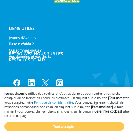
LIENS UTILES
Jeunes d’Avenirs
Besoin d'aide ?
Qui sommes-nous ?
RETROUVEZ-NOUS SUR LES
Vos données et vos droits
RÉSEAUX SOCIAUX
Lien vers notre page Facebook
Lien vers notre page Linked
Lien vers notre page Tw
Lien vers notre pag
Jeunes d’Avenirs
utilise des cookies et d'autres données pour rendre la recherche
d'emploi ou de formation encore plus efficace. En cliquant sur le bouton
[Tout accepter]
,
Gérer mes cookies
Mentions légales
Nous contacter
-
-
- © 2026
vous acceptez notre
Politique de confidentialité
. Vous pouvez également choisir de
refuser ou personnaliser vos choix en cliquant sur le bouton
[Personnaliser]
. À tout
SmartForum
moment vous pouvez changer d'avis en cliquant sur le bouton
[Gérer mes cookies]
situé
en pied de page.
Plateforme emploi propulsée par
Tout accepter