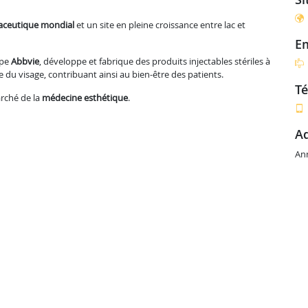
aceutique mondial
et un site en pleine croissance entre lac et
e
upe
Abbvie
, développe et fabrique des produits injectables stériles à
 du visage, contribuant ainsi au bien-être des patients.
t
arché de la
médecine esthétique
.
An