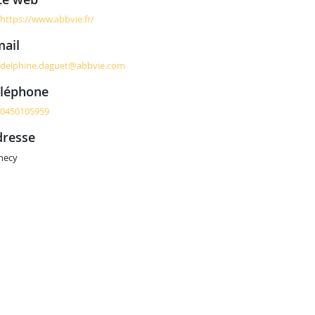
https://www.abbvie.fr/
mail
delphine.daguet@abbvie.com
éléphone
0450105959
adresse
necy