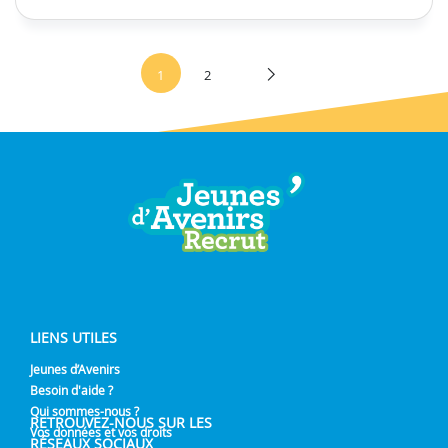
1
2
LIENS UTILES
Jeunes d’Avenirs
Besoin d'aide ?
Qui sommes-nous ?
RETROUVEZ-NOUS SUR LES
Vos données et vos droits
RÉSEAUX SOCIAUX